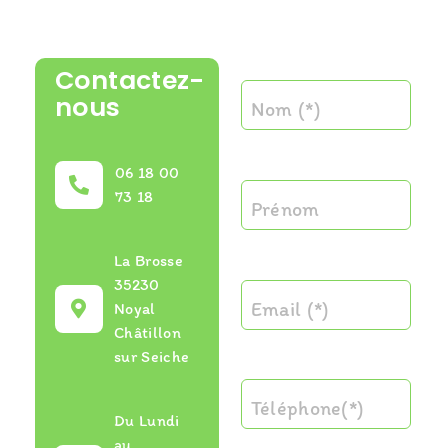
Contactez-
nous
Nom (*)
06 18 00
73 18
Prénom
La Brosse
35230
Email (*)
Noyal
Châtillon
sur Seiche
Téléphone(*)
Du Lundi
au