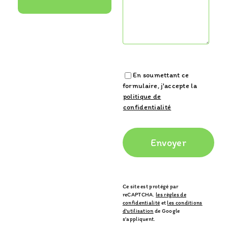
En soumettant ce
formulaire, j'accepte la
politique de
confidentialité
Ce site est protégé par
reCAPTCHA.
les règles de
confidentialité
et
les conditions
d'utilisation
de Google
s'appliquent.